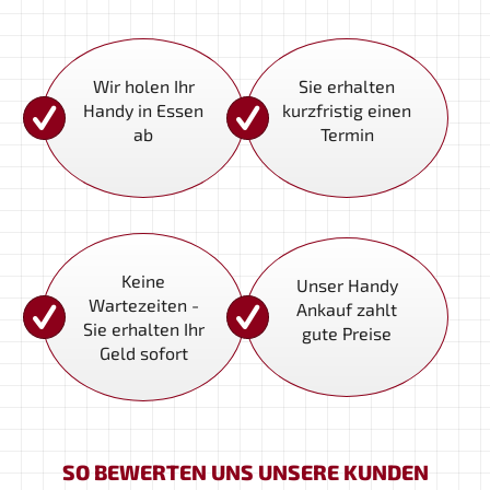
Wir holen Ihr
Sie erhalten
Handy in Essen
kurzfristig einen
ab
Termin
Andreas Kirchgässner
Ingo Van Duelmen
Steve Ditges
Andre Hermannspan
Denno Strawberry
Ulrike Inckemann
Cahit Cengiz
Hamza El Lahib
Keine
Unser Handy
Wartezeiten -
Heute mein Handy über Ebay Kleinanzeigen
Ankauf zahlt
Sie erhalten Ihr
verkauft. Netter junger Typ, kam kurzfristig
gute Preise
Geld sofort
vorbei, hat sich alles angeguckt an meinem
Handy und auch direkt bezahlt was ich haben
wollte. Schnell und unkompliziert verkauft.
Weiter so.
pHiL2013
SO BEWERTEN UNS UNSERE KUNDEN