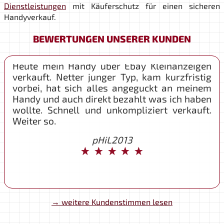
verkauft. Netter junger Typ, kam kurzfristig
Dienstleistungen
mit Käuferschutz für einen sicheren
vorbei, hat sich alles angeguckt an meinem
Handyverkauf.
Handy und auch direkt bezahlt was ich haben
wollte. Schnell und unkompliziert verkauft.
BEWERTUNGEN UNSERER KUNDEN
Hat gerade bei uns ein Handy aufgekauft.
Weiter so.
Perfekter Ablauf. Seriös und unkompliziert.
Sehr zu empfehlen.
pHiL2013
lorraine b
→ weitere Kundenstimmen lesen