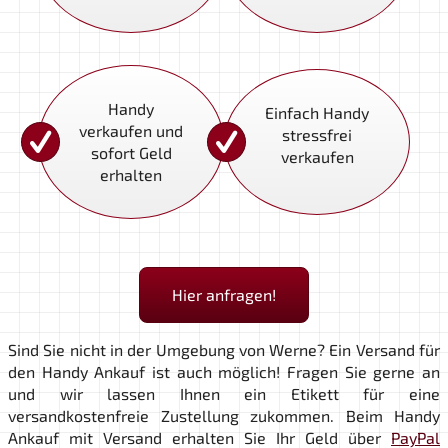
Handy
Einfach Handy
verkaufen und
stressfrei
sofort Geld
verkaufen
erhalten
Hier anfragen!
Andreas Kirchgässner
Ingo Van Duelmen
Steve Ditges
Andre Hermannspan
Denno Strawberry
Ulrike Inckemann
Cahit Cengiz
Hamza El Lahib
Sind Sie nicht in der Umgebung von Werne? Ein Versand für
den Handy Ankauf ist auch möglich! Fragen Sie gerne an
und wir lassen Ihnen ein Etikett für eine
versandkostenfreie Zustellung zukommen. Beim Handy
Heute mein Handy über Ebay Kleinanzeigen
Ankauf mit Versand erhalten Sie Ihr Geld über
PayPal